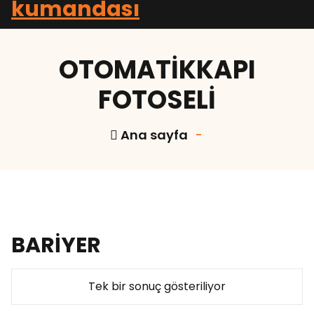
kollubariyer kumandası kollubariyer tamari bariyer tamiri otomatikkapı
otomatikkepenk garajkepenk gi kepenk arıza
OTOMATİKKAPI
FOTOSELİ
Ana sayfa
-
BARİYER
Tek bir sonuç gösteriliyor